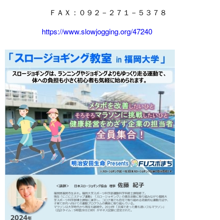
ＦＡＸ：０９２－２７１－５３７８
https://www.slowjogging.org/47240